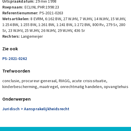
Uitspraakdatum:
29 mei 1998
Roepnaam:
ECLI:NL:PHR:1998:23
Referentienummer:
PS-2021-0263
Wetsartikelen:
8 EVRM
,
6:162 BW
,
27 WJHV
,
7 WJHV
,
14 WJHV
,
15 WJHV
,
1:254 BW
,
1:255 BW
,
1:261 BW
,
1:241 BW
,
1:272 BW
,
800 Rv
,
279 Sr
,
280
Sr
,
23 WJHV
,
25 WJHV
,
26 WJHV
,
29 WJHV
,
436 Sr
Rechters:
Langemeijer
Zie ook
PS-2021-0262
Trefwoorden
conclusie, procureur-generaal, RIAGG, acute crisissituatie,
kinderbescherming, maatregel, onrechtmatig handelen, opvangtehuis
Onderwerpen
Juridisch
> Aansprakelijkheidsrecht