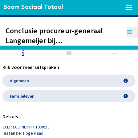
Boom Sociaal Totaal
Conclusie procureur-generaal
Langemeijer bij
ECLI:NL:HR:1998:ZC2714. Artikel 8
EVRM. Minderjarig kind. Acute
Klik voor meer uitspraken
noodsituatie. Hulpverlening door
RIAGG zonder toestemming ouders
Algemeen
of kindermaatregel. Onrechtmatig
Familieleven
handelen?
Details
ECLI:
ECLI:NL:PHR:1998:23
Instantie:
Hoge Raad