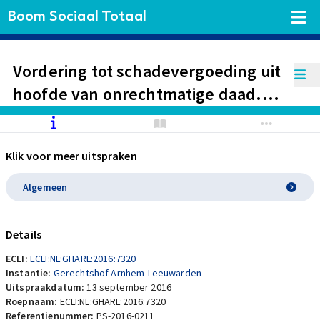
Boom Sociaal Totaal
Vordering tot schadevergoeding uit
hoofde van onrechtmatige daad.
Gestelde mishandeling.
Bewijsopdracht: schade aan gebit
Klik voor meer uitspraken
door uitglijden op ijs of klap.
Algemeen
Details
ECLI:
ECLI:NL:GHARL:2016:7320
Instantie:
Gerechtshof Arnhem-Leeuwarden
Uitspraakdatum:
13 september 2016
Roepnaam:
ECLI:NL:GHARL:2016:7320
Referentienummer:
PS-2016-0211