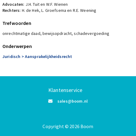
Advocaten:
J.H. Tuit en W.F. Wienen
Rechters:
H. de Hek, L. Groefsema en R.E. Weening
Trefwoorden
onrechtmatige daad, bewijsopdracht, schadevergoeding
Onderwerpen
Juridisch
> Aansprakelijkheidsrecht
Klantenservice
sales@boom.nl
Copyright
©️
2026
Boom