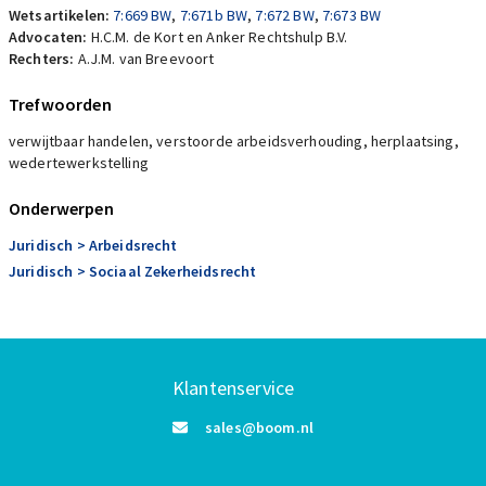
Wetsartikelen:
7:669 BW
,
7:671b BW
,
7:672 BW
,
7:673 BW
Advocaten:
H.C.M. de Kort en Anker Rechtshulp B.V.
Rechters:
A.J.M. van Breevoort
Trefwoorden
verwijtbaar handelen, verstoorde arbeidsverhouding, herplaatsing,
wedertewerkstelling
Onderwerpen
Juridisch
> Arbeidsrecht
Juridisch
> Sociaal Zekerheidsrecht
Klantenservice
sales@boom.nl