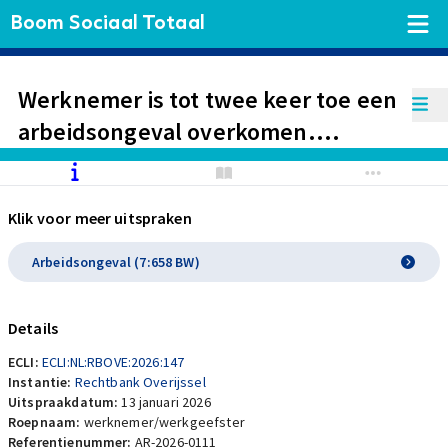
Boom Sociaal Totaal
Werknemer is tot twee keer toe een
arbeidsongeval overkomen.
Werkgeefster erkent
aansprakelijkheid voor ongevallen,
Klik voor meer uitspraken
maar betwist schade, nu volgens
haar al eerder sprake was van
Arbeidsongeval (7:658 BW)
beperkingen. Kantonrechter
beveelt onderzoek en benoemt
Details
deskundige.
ECLI:
ECLI:NL:RBOVE:2026:147
Instantie:
Rechtbank Overijssel
Uitspraakdatum:
13 januari 2026
Roepnaam:
werknemer/werkgeefster
Referentienummer:
AR-2026-0111