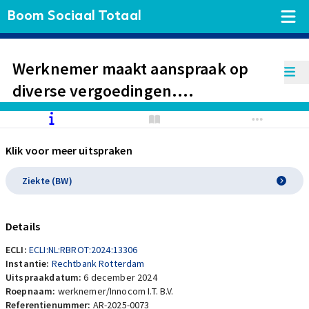
Boom Sociaal Totaal
Werknemer maakt aanspraak op
diverse vergoedingen.
Werkgeefster beroept zich op
verrekening vanwege te veel
Klik voor meer uitspraken
betaalde loon na uitspraken UWV in
verband met arbeidsongeschiktheid
Ziekte (BW)
werknemer.
Details
ECLI:
ECLI:NL:RBROT:2024:13306
Instantie:
Rechtbank Rotterdam
Uitspraakdatum:
6 december 2024
Roepnaam:
werknemer/Innocom I.T. B.V.
Referentienummer:
AR-2025-0073