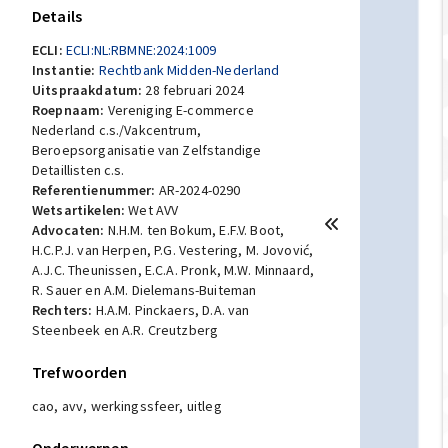
Details
ECLI:
ECLI:NL:RBMNE:2024:1009
Instantie:
Rechtbank Midden-Nederland
Uitspraakdatum:
28 februari 2024
Roepnaam:
Vereniging E-commerce
Nederland c.s./Vakcentrum,
Beroepsorganisatie van Zelfstandige
Detaillisten c.s.
Referentienummer:
AR-2024-0290
Wetsartikelen:
Wet AVV
Advocaten:
N.H.M. ten Bokum, E.F.V. Boot,
H.C.P.J. van Herpen, P.G. Vestering, M. Jovović,
A.J.C. Theunissen, E.C.A. Pronk, M.W. Minnaard,
R. Sauer en A.M. Dielemans-Buiteman
Rechters:
H.A.M. Pinckaers, D.A. van
Steenbeek en A.R. Creutzberg
Trefwoorden
cao, avv, werkingssfeer, uitleg