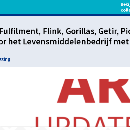
Beki
coll
 Fulfilment, Flink, Gorillas, Getir
or het Levensmiddelenbedrijf met
sen over de periode waarin deze 
tting