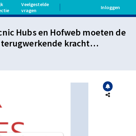
jk
Veelgestelde
Inloggen
ectie
vragen
, Picnic Hubs en Hofweb moeten de
 terugwerkende kracht
algemeen verbindend was.