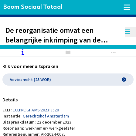
Boom Sociaal Totaal
De reorganisatie omvat een
belangrijke inkrimping van de
omvang van de werkzaamheden
(11% van de werknemers wordt
Klik voor meer uitspraken
ontslagen) en een belangrijke
wijziging in de organisatie. Sprake
Adviesrecht (25 WOR)
van adviesplichtig
reorganisatiebesluit.
Details
ECLI:
ECLI:NL:GHAMS:2023:3520
Instantie:
Gerechtshof Amsterdam
Uitspraakdatum:
22 december 2023
Roepnaam:
werknemer/ werkgeefster
Referentienummer:
AR-2024-0075