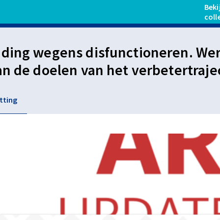
Beki
coll
ding wegens disfunctioneren. Wer
an de doelen van het verbetertrajec
ver zich in het traject voldoende
tting