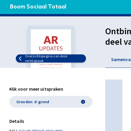
Boom Sociaal Totaal
Ontbin
deel v
werkge
Overzichtspagina van deze
Samenva
rechtspraak
Klik voor meer uitspraken
Gronden: d-grond
Details