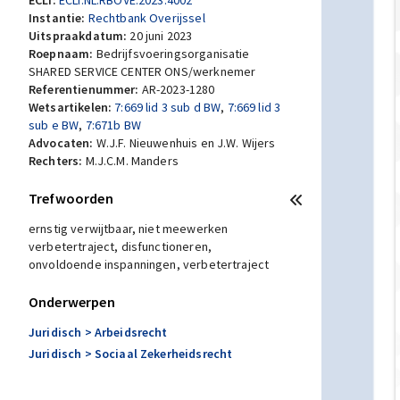
ECLI:
ECLI:NL:RBOVE:2023:4002
Instantie:
Rechtbank Overijssel
Uitspraakdatum:
20 juni 2023
Roepnaam:
Bedrijfsvoeringsorganisatie
SHARED SERVICE CENTER ONS/werknemer
Referentienummer:
AR-2023-1280
Wetsartikelen:
7:669 lid 3 sub d BW
,
7:669 lid 3
sub e BW
,
7:671b BW
Advocaten:
W.J.F. Nieuwenhuis en J.W. Wijers
Rechters:
M.J.C.M. Manders
Trefwoorden
ernstig verwijtbaar, niet meewerken
verbetertraject, disfunctioneren,
onvoldoende inspanningen, verbetertraject
Onderwerpen
Juridisch
> Arbeidsrecht
Juridisch
> Sociaal Zekerheidsrecht