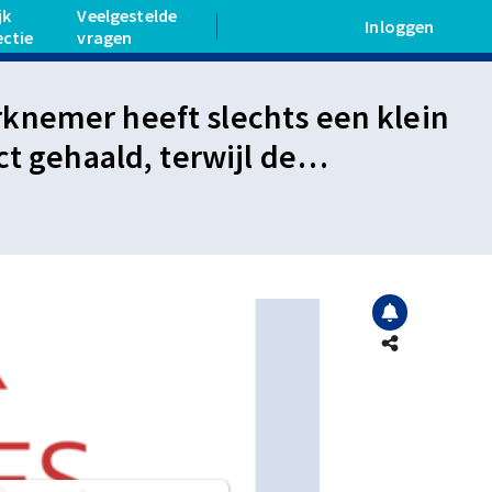
jk
Veelgestelde
Inloggen
ectie
vragen
knemer heeft slechts een klein
t gehaald, terwijl de
 heeft ingespannen.