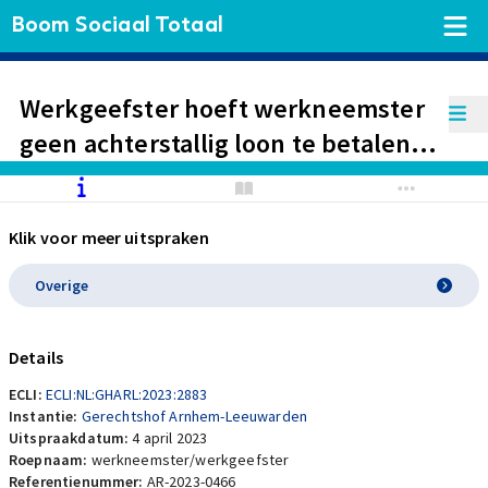
Boom Sociaal Totaal
Werkgeefster hoeft werkneemster
geen achterstallig loon te betalen
vanwege uitbetaling van te weinig
uren en is ook geen
Klik voor meer uitspraken
pensioenpremie verschuldigd.
Overige
Details
ECLI:
ECLI:NL:GHARL:2023:2883
Instantie:
Gerechtshof Arnhem-Leeuwarden
Uitspraakdatum:
4 april 2023
Roepnaam:
werkneemster/werkgeefster
Referentienummer:
AR-2023-0466