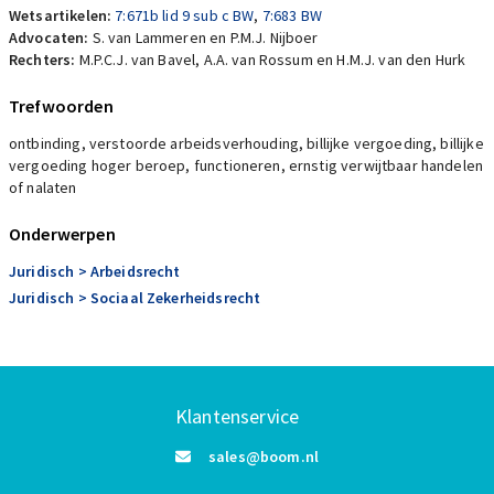
Wetsartikelen:
7:671b lid 9 sub c BW
,
7:683 BW
Advocaten:
S. van Lammeren en P.M.J. Nijboer
Rechters:
M.P.C.J. van Bavel, A.A. van Rossum en H.M.J. van den Hurk
Trefwoorden
ontbinding, verstoorde arbeidsverhouding, billijke vergoeding, billijke
vergoeding hoger beroep, functioneren, ernstig verwijtbaar handelen
of nalaten
Onderwerpen
Juridisch
> Arbeidsrecht
Juridisch
> Sociaal Zekerheidsrecht
Klantenservice
sales@boom.nl