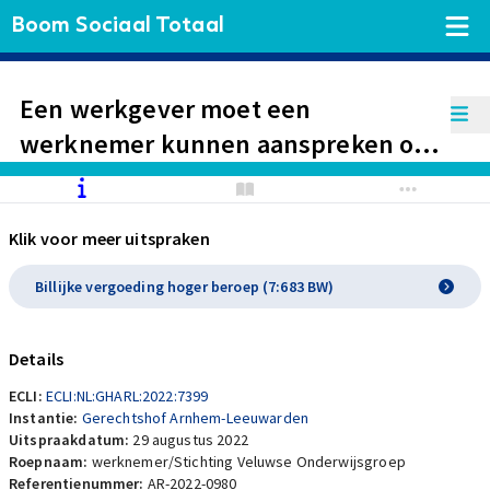
Boom Sociaal Totaal
Een werkgever moet een
werknemer kunnen aanspreken op
zijn functioneren, ook als een
werknemer persoonlijk een zware
Klik voor meer uitspraken
tijd doormaakt, maar daarbij komt
het aan op ‘timing en toon’. In dit
Billijke vergoeding hoger beroep (7:683 BW)
geval is dat niet goed gedaan en
daarmee heeft werkgever ernstig
Details
verwijtbaar gehandeld.
ECLI:
ECLI:NL:GHARL:2022:7399
Instantie:
Gerechtshof Arnhem-Leeuwarden
Uitspraakdatum:
29 augustus 2022
Roepnaam:
werknemer/Stichting Veluwse Onderwijsgroep
Referentienummer:
AR-2022-0980