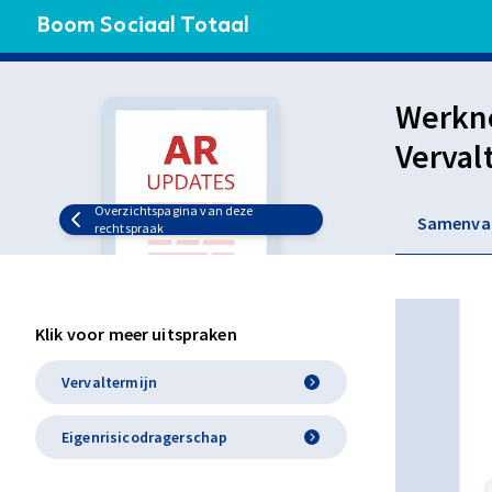
Boom Sociaal Totaal
Werkne
Verval
vraag 
Overzichtspagina van deze
Samenva
is.
rechtspraak
Klik voor meer uitspraken
Vervaltermijn
Eigenrisicodragerschap