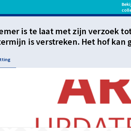
Beki
coll
mer is te laat met zijn verzoek to
termijn is verstreken. Het hof kan
of de ex-werkgever het ziekengel
tting