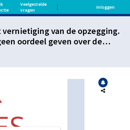
jk
Veelgestelde
Inloggen
ectie
vragen
t vernietiging van de opzegging.
 geen oordeel geven over de
d aan werknemer verschuldigd