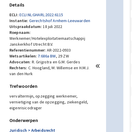
Details
ECLI:
ECLI:NL:GHARL:2022:6115
Instantie:
Gerechtshof Arnhem-Leeuwarden
Uitspraakdatum:
18 juli 2022
Roepnaam:
Werknemer/Hotelexploitatiemaatschappij
Janskerkhof Utrecht B.V.
Referentienummer:
AR-2022-0933
Wetsartikelen:
7:686a BW
,
29 ZW
Advocaten:
R. Grijpstra en G.M. Gerdes
Rechters:
C. Hoogland, M. Willemse en H.M.J.
van den Hurk
Trefwoorden
vervaltermijn, opzegging werknemer,
vernietiging van de opzegging, ziekengeld,
eigenrisicodrager
Onderwerpen
Juridisch
> Arbeidsrecht