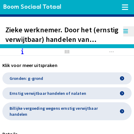
Boom Sociaal Totaal
Zieke werknemer. Door het (ernstig
verwijtbaar) handelen van
werkgever is een verstoorde
arbeidsverhouding tussen partijen
Klik voor meer uitspraken
ontstaan. Toekenning billijke
vergoeding van € 157.785,87‬.
Gronden: g-grond
Ernstig verwijtbaar handelen of nalaten
Billijke vergoeding wegens ernstig verwijtbaar
handelen