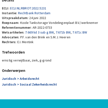
Details
ECLI:
ECLI:NL:RBROT:2022:5231
Instantie:
Rechtbank Rotterdam
Uitspraakdatum:
24 juni 2022
Roepnaam:
Koole Tankstorage Vondelingenplaat B.V./werknemer
Referentienummer:
AR-2022-0733
Wetsartikelen:
7:669 lid 3 sub g BW
,
7:671b BW
,
7:671c BW
Advocaten:
P.F. van den Brink en S.M.J. Heeren
Rechters:
E.I. Mentink
Trefwoorden
ernstig verwijtbaar, ziek, g-grond
Onderwerpen
Juridisch
> Arbeidsrecht
Juridisch
> Sociaal Zekerheidsrecht