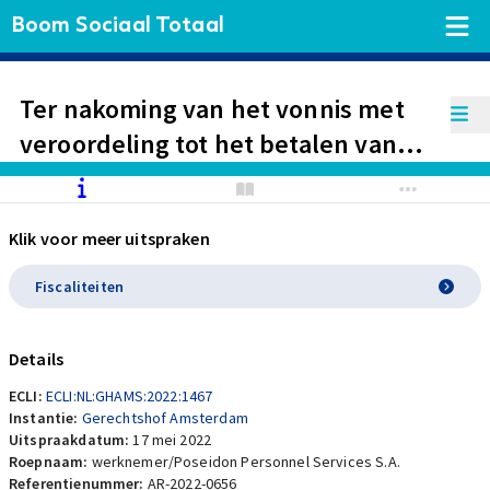
Boom Sociaal Totaal
Ter nakoming van het vonnis met
veroordeling tot het betalen van
netto-ontslagvergoedingen aan
werknemer wordt een
Klik voor meer uitspraken
vaststellingsovereenkomst
opgenomen. Werkgever draagt de
Fiscaliteiten
belastingplicht.
Details
ECLI:
ECLI:NL:GHAMS:2022:1467
Instantie:
Gerechtshof Amsterdam
Uitspraakdatum:
17 mei 2022
Roepnaam:
werknemer/Poseidon Personnel Services S.A.
Referentienummer:
AR-2022-0656