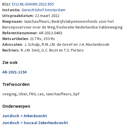
ECLI:
ECLI:NL:GHAMS:2022:855
Instantie:
Gerechtshof Amsterdam
Uitspraakdatum:
22 maart 2022
Roepnaam:
taxichauffeurs; Bedrijfstakpensioenfonds voor het
Beroepsvervoer over de Weg/Federatie Nederlandse Vakbeweging
Referentienummer:
AR-2022-0463
Wetsartikelen:
217 Rv
,
353 Rv
Advocaten:
J. Schulp, R.M.J.M. de Greef en J.H. Mastenbroek
Rechters:
R.J.M. Smit, G.C. Boot en T.S. Pieters
Zie ook
AR-2021-1150
Trefwoorden
voeging, Uber, FNV, cao, taxichauffeurs, bpf
Onderwerpen
Juridisch
> Arbeidsrecht
Juridisch
> Sociaal Zekerheidsrecht