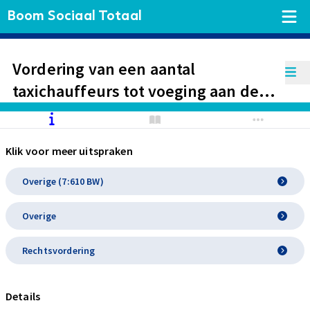
Boom Sociaal Totaal
Vordering van een aantal
taxichauffeurs tot voeging aan de
zijde van Uber wordt toegewezen.
Vordering van het
Klik voor meer uitspraken
Bedrijfstakpensioenfonds voor het
Beroepsvervoer over de Weg tot
Overige (7:610 BW)
voeging of tussenkomst wordt
Overige
afgewezen.
Rechtsvordering
Details