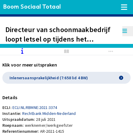
Boom Sociaal Totaal
Directeur van schoonmaakbedrijf
loopt letsel op tijdens het
schoonmaken van de
kipfileermachine bij zijn enige
Klik voor meer uitspraken
opdrachtgever. Verklaring voor
recht dat artikel 7:658 lid 4 BW van
Inlenersaansprakelijkheid (7:658 lid 4 BW)
toepassing is, wordt toegewezen.
Details
ECLI:
ECLI:NL:RBMNE:2021:3374
Instantie:
Rechtbank Midden-Nederland
Uitspraakdatum:
28 juli 2021
Roepnaam:
werknemer/werkgeefster
Referentienummer:
AR-2021-1415