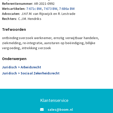
Referentienummer:
AR-2021-0992
Wetsartikelen:
7:671c BW
,
7:673 BW
,
7:686a BW
Advocaten:
J.H.F.M. van Rijswijck en R. Lestrade
Rechters:
C.J.M. Hendriks
Trefwoorden
ontbindingsverzoek werknemer, ernstig verwijtbaar handelen,
ziekmelding, re-integratie, aansturen op beëindiging, billijke
vergoeding, intrekking verzoek
Onderwerpen
Juridisch
> Arbeidsrecht
Juridisch
> Sociaal Zekerheidsrecht
Klantenservice
sales@boom.nl