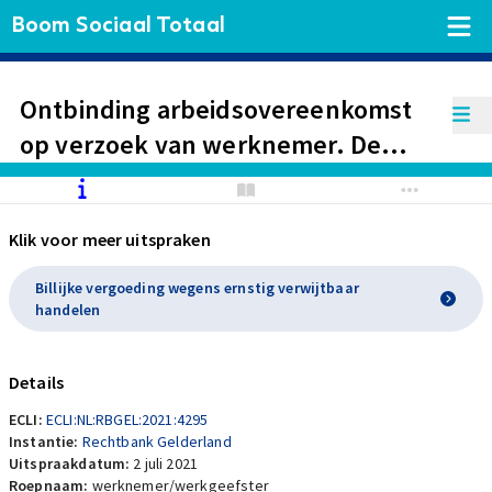
Boom Sociaal Totaal
Ontbinding arbeidsovereenkomst
op verzoek van werknemer. De
gevorderde vergoedingen worden
afgewezen omdat geen sprake is
Klik voor meer uitspraken
van ernstig verwijtbaar handelen of
nalaten van werkgever bij het
Billijke vergoeding wegens ernstig verwijtbaar
handelen
handelen na de ziekmelding van
werknemer.
Details
ECLI:
ECLI:NL:RBGEL:2021:4295
Instantie:
Rechtbank Gelderland
Uitspraakdatum:
2 juli 2021
Roepnaam:
werknemer/werkgeefster