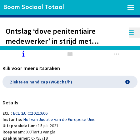
Boom Sociaal Totaal
Ontslag ‘dove penitentiaire
medewerker’ in strijd met
Gelijkebehandelingsrichtlijn
wegens het niet beschikbaar
Klik voor meer uitspraken
stellen van een gehoortoestel.
Ziekte en handicap (WGBchz/h)
Details
ECLI:
ECLI:EU:C:2021:606
Instantie:
Hof van Justitie van de Europese Unie
Uitspraakdatum:
15 juli 2021
Roepnaam:
XX/Tartu Vangla
Zaaknummer:
C-795/19