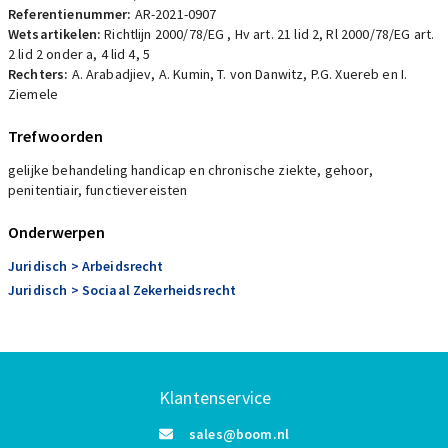
Referentienummer:
AR-2021-0907
Wetsartikelen:
Richtlijn 2000/78/EG
,
Hv art. 21 lid 2
,
Rl 2000/78/EG art.
2 lid 2 onder a, 4 lid 4, 5
Rechters:
A. Arabadjiev, A. Kumin, T. von Danwitz, P.G. Xuereb en I.
Ziemele
Trefwoorden
gelijke behandeling handicap en chronische ziekte, gehoor,
penitentiair, functievereisten
Onderwerpen
Juridisch
> Arbeidsrecht
Juridisch
> Sociaal Zekerheidsrecht
Klantenservice
sales@boom.nl