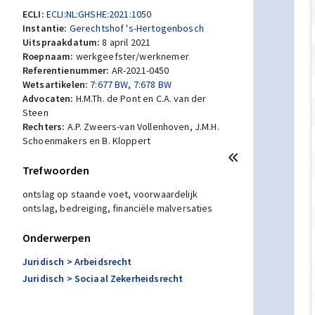
ECLI:
ECLI:NL:GHSHE:2021:1050
Instantie:
Gerechtshof 's-Hertogenbosch
Uitspraakdatum:
8 april 2021
Roepnaam:
werkgeefster/werknemer
Referentienummer:
AR-2021-0450
Wetsartikelen:
7:677 BW
,
7:678 BW
Advocaten:
H.M.Th. de Pont en C.A. van der
Steen
Rechters:
A.P. Zweers-van Vollenhoven, J.M.H.
Schoenmakers en B. Kloppert
Trefwoorden
ontslag op staande voet, voorwaardelijk
ontslag, bedreiging, financiële malversaties
Onderwerpen
Juridisch
> Arbeidsrecht
Juridisch
> Sociaal Zekerheidsrecht