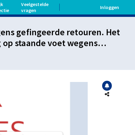
jk
Veelgestelde
Inloggen
ectie
vragen
gens gefingeerde retouren. Het
g op staande voet wegens
aarmee onherroepelijk.