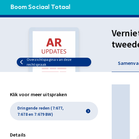
Boom Sociaal Totaal
Vernie
tweede
bedrei
Overzichtspagina van deze
Samenva
rechtspraak
Klik voor meer uitspraken
Dringende reden (7:677,
7:678 en 7:679 BW)
Details