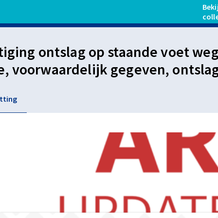
Beki
coll
tiging ontslag op staande voet we
, voorwaardelijk gegeven, ontsla
ging is niet aangevochten en is d
tting