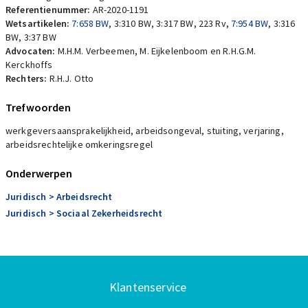
Referentienummer:
AR-2020-1191
Wetsartikelen:
7:658 BW
,
3:310 BW
,
3:317 BW
,
223 Rv
,
7:954 BW
,
3:316
BW
,
3:37 BW
Advocaten:
M.H.M. Verbeemen, M. Eijkelenboom en R.H.G.M.
Kerckhoffs
Rechters:
R.H.J. Otto
Trefwoorden
werkgeversaansprakelijkheid, arbeidsongeval, stuiting, verjaring,
arbeidsrechtelijke omkeringsregel
Onderwerpen
Juridisch
> Arbeidsrecht
Juridisch
> Sociaal Zekerheidsrecht
Klantenservice