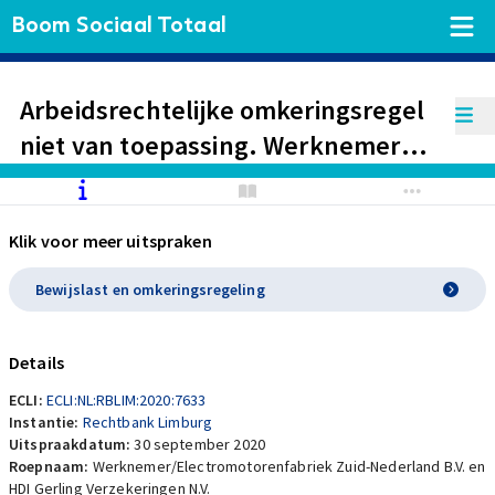
Boom Sociaal Totaal
Arbeidsrechtelijke omkeringsregel
niet van toepassing. Werknemer
heeft onvoldoende onderbouwd
gesteld dat er een causaal verband
Klik voor meer uitspraken
is tussen zijn klachten en de
werkzaamheden.
Bewijslast en omkeringsregeling
Details
ECLI:
ECLI:NL:RBLIM:2020:7633
Instantie:
Rechtbank Limburg
Uitspraakdatum:
30 september 2020
Roepnaam:
Werknemer/Electromotorenfabriek Zuid-Nederland B.V. en
HDI Gerling Verzekeringen N.V.