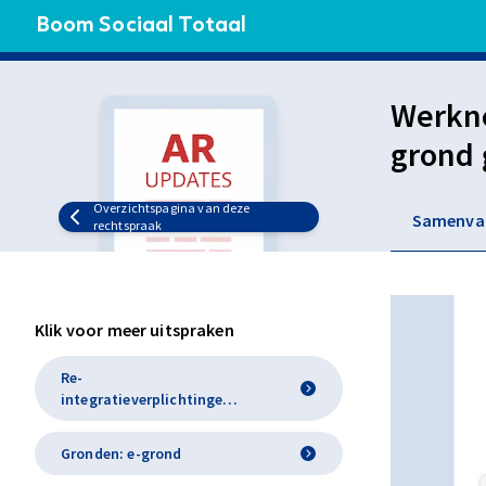
Boom Sociaal Totaal
Werkne
grond 
om haa
Overzichtspagina van deze
Samenva
rechtspraak
Klik voor meer uitspraken
Re-
integratieverplichtingen
(7:658a, 7:660a, 7:611 BW)
Gronden: e-grond