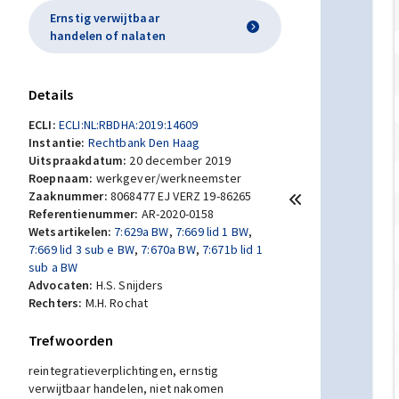
Ernstig verwijtbaar
handelen of nalaten
Details
ECLI:
ECLI:NL:RBDHA:2019:14609
Instantie:
Rechtbank Den Haag
Uitspraakdatum:
20 december 2019
Roepnaam:
werkgever/werkneemster
Zaaknummer:
8068477 EJ VERZ 19-86265
Referentienummer:
AR-2020-0158
Wetsartikelen:
7:629a BW
,
7:669 lid 1 BW
,
7:669 lid 3 sub e BW
,
7:670a BW
,
7:671b lid 1
sub a BW
Advocaten:
H.S. Snijders
Rechters:
M.H. Rochat
Trefwoorden
reintegratieverplichtingen, ernstig
verwijtbaar handelen, niet nakomen