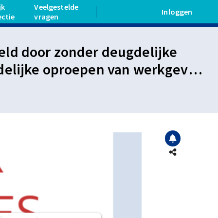
jk
Veelgestelde
Inloggen
ectie
vragen
ld door zonder deugdelijke
delijke oproepen van werkgever
te komen.