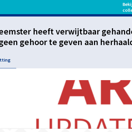
Beki
coll
emster heeft verwijtbaar gehande
geen gehoor te geven aan herhaal
r re-integratieverplichtingen na 
tting