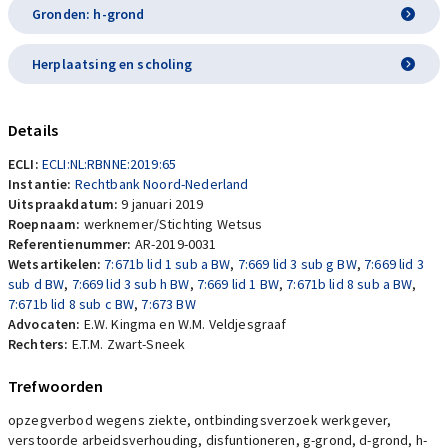
Gronden: h-grond
Herplaatsing en scholing
Details
ECLI:
ECLI:NL:RBNNE:2019:65
Instantie:
Rechtbank Noord-Nederland
Uitspraakdatum:
9 januari 2019
Roepnaam:
werknemer/Stichting Wetsus
Referentienummer:
AR-2019-0031
Wetsartikelen:
7:671b lid 1 sub a BW
,
7:669 lid 3 sub g BW
,
7:669 lid 3
sub d BW
,
7:669 lid 3 sub h BW
,
7:669 lid 1 BW
,
7:671b lid 8 sub a BW
,
7:671b lid 8 sub c BW
,
7:673 BW
Advocaten:
E.W. Kingma en W.M. Veldjesgraaf
Rechters:
E.T.M. Zwart-Sneek
Trefwoorden
opzegverbod wegens ziekte, ontbindingsverzoek werkgever,
verstoorde arbeidsverhouding, disfuntioneren, g-grond, d-grond, h-