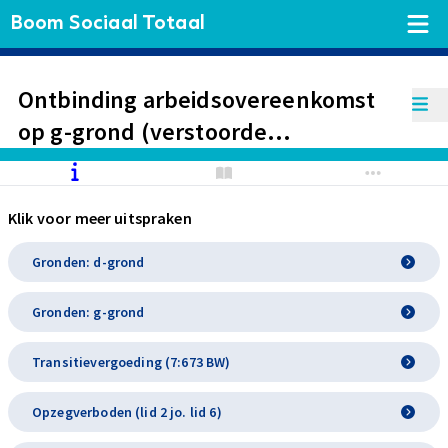
Boom Sociaal Totaal
Ontbinding arbeidsovereenkomst
op g-grond (verstoorde
verhouding) na hersteldmelding
werknemer na twee jaar ziekte met
Klik voor meer uitspraken
re-integratieperikelen.
Gronden: d-grond
Gronden: g-grond
Transitievergoeding (7:673 BW)
Opzegverboden (lid 2 jo. lid 6)