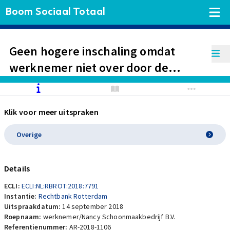
Boom Sociaal Totaal
Geen hogere inschaling omdat
werknemer niet over door de
branche erkend certificaat beschikt.
Wel flinke nabetaling salaris omdat
Klik voor meer uitspraken
werkgeefster niet heeft
aangetoond dat werknemer geen
Overige
recht had op toeslag bijzondere
uren en dat eindejaarsuitkering is
Details
betaald.
ECLI:
ECLI:NL:RBROT:2018:7791
Instantie:
Rechtbank Rotterdam
Uitspraakdatum:
14 september 2018
Roepnaam:
werknemer/Nancy Schoonmaakbedrijf B.V.
Referentienummer:
AR-2018-1106