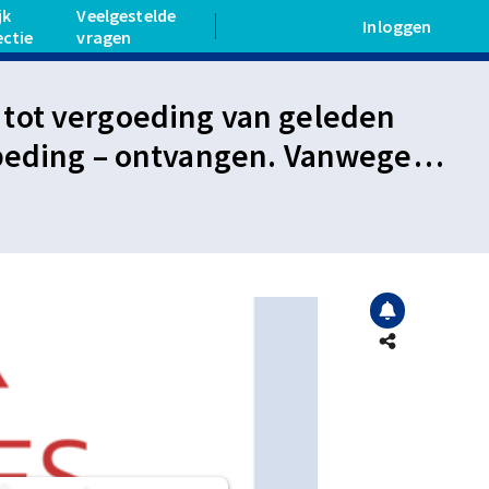
jk
Veelgestelde
Inloggen
ectie
vragen
tot vergoeding van geleden
sbeding – ontvangen. Vanwege
is betrokkenheid van werknemer
aan.