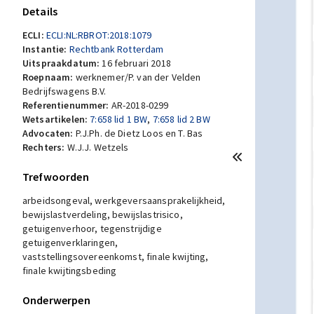
Details
ECLI:
ECLI:NL:RBROT:2018:1079
Instantie:
Rechtbank Rotterdam
Uitspraakdatum:
16 februari 2018
Roepnaam:
werknemer/P. van der Velden
Bedrijfswagens B.V.
Referentienummer:
AR-2018-0299
Wetsartikelen:
7:658 lid 1 BW
,
7:658 lid 2 BW
Advocaten:
P.J.Ph. de Dietz Loos en T. Bas
Rechters:
W.J.J. Wetzels
Trefwoorden
arbeidsongeval, werkgeversaansprakelijkheid,
bewijslastverdeling, bewijslastrisico,
getuigenverhoor, tegenstrijdige
getuigenverklaringen,
vaststellingsovereenkomst, finale kwijting,
finale kwijtingsbeding
Onderwerpen