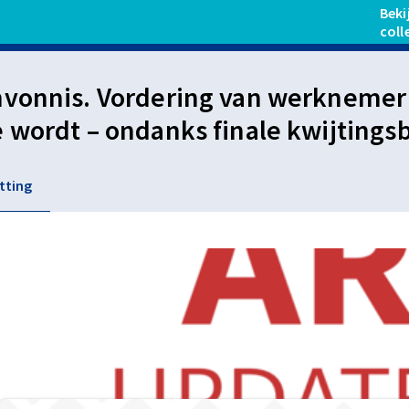
Beki
coll
vonnis. Vordering van werknemer 
 wordt – ondanks finale kwijting
trijdige (getuigen)verklaringen 
tting
drijfsongeval niet komen vast te st