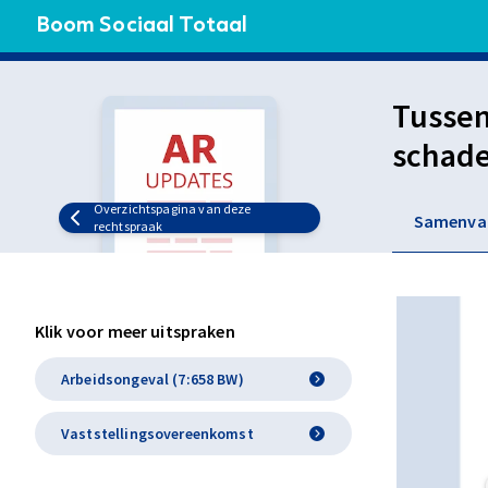
Boom Sociaal Totaal
Tussen
schade
tegens
Overzichtspagina van deze
Samenva
bij be
rechtspraak
Klik voor meer uitspraken
Arbeidsongeval (7:658 BW)
Vaststellingsovereenkomst