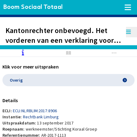
Boom Sociaal Totaal
Kantonrechter onbevoegd. Het
vorderen van een verklaring voor
recht dat er een tweede
dienstverband is ontstaan en dat
Klik voor meer uitspraken
werkgever gehouden is om aan
werkneemster een uitkering
Overig
krachtens de Ziektewet te doen
toekomen betreft een
Details
bestuursrechtelijke
ECLI:
ECLI:NL:RBLIM:2017:8906
aangelegenheid.
Instantie:
Rechtbank Limburg
Uitspraakdatum:
13 september 2017
Roepnaam:
werkneemster/Stichting Koraal Groep
Referentienummer:
AR-2017-1113