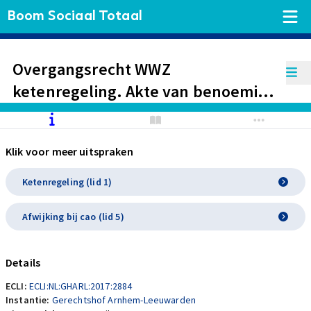
Boom Sociaal Totaal
Overgangsrecht WWZ
ketenregeling. Akte van benoeming
van ambulant begeleider in het
onderwijs kan in twee afzonderlijke
Klik voor meer uitspraken
benoemingen worden gesplitst
waarop ook twee afzonderlijke
Ketenregeling (lid 1)
arbeidsrechtelijke regimes van
Afwijking bij cao (lid 5)
toepassing kunnen zijn.
Onbepaalde tijd voor 0,5 fte.
Details
ECLI:
ECLI:NL:GHARL:2017:2884
Instantie:
Gerechtshof Arnhem-Leeuwarden