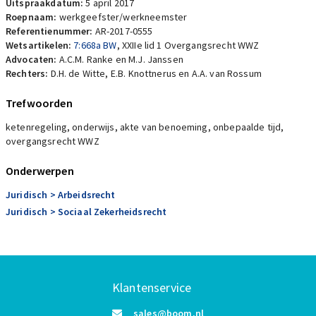
Uitspraakdatum:
5 april 2017
Roepnaam:
werkgeefster/werkneemster
Referentienummer:
AR-2017-0555
Wetsartikelen:
7:668a BW
,
XXIIe lid 1 Overgangsrecht WWZ
Advocaten:
A.C.M. Ranke en M.J. Janssen
Rechters:
D.H. de Witte, E.B. Knottnerus en A.A. van Rossum
Trefwoorden
ketenregeling, onderwijs, akte van benoeming, onbepaalde tijd,
overgangsrecht WWZ
Onderwerpen
Juridisch
> Arbeidsrecht
Juridisch
> Sociaal Zekerheidsrecht
Klantenservice
sales@boom.nl