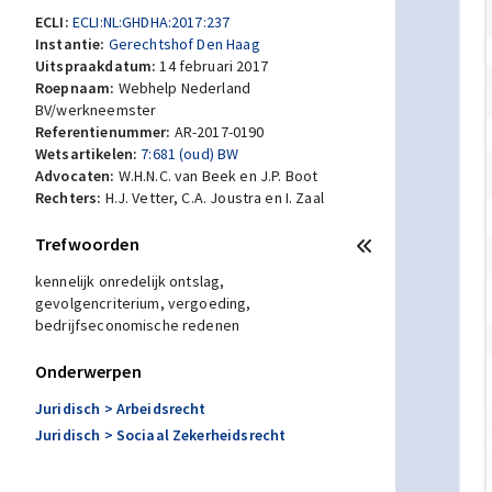
ECLI:
ECLI:NL:GHDHA:2017:237
Instantie:
Gerechtshof Den Haag
Uitspraakdatum:
14 februari 2017
Roepnaam:
Webhelp Nederland
BV/werkneemster
Referentienummer:
AR-2017-0190
Wetsartikelen:
7:681 (oud) BW
Advocaten:
W.H.N.C. van Beek en J.P. Boot
Rechters:
H.J. Vetter, C.A. Joustra en I. Zaal
Trefwoorden
kennelijk onredelijk ontslag,
gevolgencriterium, vergoeding,
bedrijfseconomische redenen
Onderwerpen
Juridisch
> Arbeidsrecht
Juridisch
> Sociaal Zekerheidsrecht