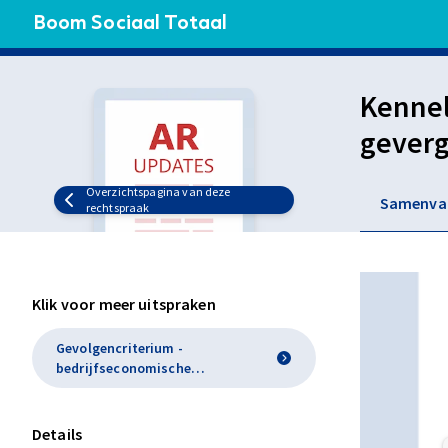
Boom Sociaal Totaal
Kennel
geverg
onderv
Overzichtspagina van deze
Samenva
nadeel
rechtspraak
aangeg
tegen 
Klik voor meer uitspraken
Gevolgencriterium -
bedrijfseconomische
omstandigheden (7:681 lid
2 sub b BW)
Details