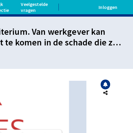
jk
Veelgestelde
Inloggen
ectie
vragen
riterium. Van werkgever kan
te komen in de schade die zij
rbeidsovereenkomst. In het
ij niet het gesprek is
werkgever had voorgesteld,
en. Beperkte vergoeding.