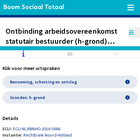
Boom Sociaal Totaal
Ontbinding arbeidsovereenkomst
statutair bestuurder (h-grond)
wegens onoverbrugbaar verschil
van inzicht over de ondernemings-
Klik voor meer uitspraken
en managementstructuur.
Nakoming contractuele bepaling
Benoeming, schorsing en ontslag
over pensioenvoorziening.
Gronden: h-grond
Details
ECLI:
ECLI:NL:RBNHO:2016:5666
Instantie:
Rechtbank Noord-Holland