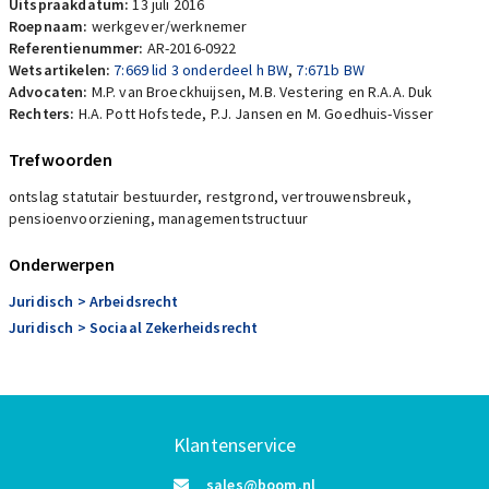
Uitspraakdatum:
13 juli 2016
Roepnaam:
werkgever/werknemer
Referentienummer:
AR-2016-0922
Wetsartikelen:
7:669 lid 3 onderdeel h BW
,
7:671b BW
Advocaten:
M.P. van Broeckhuijsen, M.B. Vestering en R.A.A. Duk
Rechters:
H.A. Pott Hofstede, P.J. Jansen en M. Goedhuis-Visser
Trefwoorden
ontslag statutair bestuurder, restgrond, vertrouwensbreuk,
pensioenvoorziening, managementstructuur
Onderwerpen
Juridisch
> Arbeidsrecht
Juridisch
> Sociaal Zekerheidsrecht
Klantenservice
sales@boom.nl