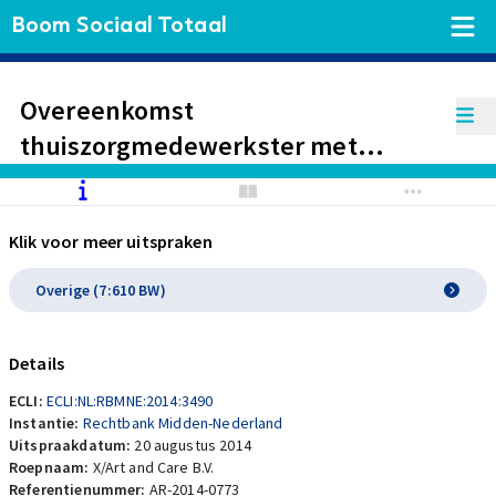
Boom Sociaal Totaal
Overeenkomst
thuiszorgmedewerkster met
payrollonderneming wordt
gekwalificeerd als
Klik voor meer uitspraken
arbeidsovereenkomst.
Betalingsachterstand
Overige (7:610 BW)
opdrachtgever, waardoor geen
werk wordt verricht, komt voor
Details
risico werkgever. Toewijzing
ECLI:
ECLI:NL:RBMNE:2014:3490
loonvordering.
Instantie:
Rechtbank Midden-Nederland
Uitspraakdatum:
20 augustus 2014
Roepnaam:
X/Art and Care B.V.
Referentienummer:
AR-2014-0773