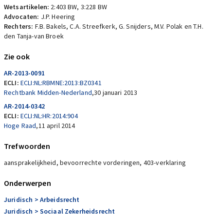
Wetsartikelen:
2:403 BW
,
3:228 BW
Advocaten:
J.P. Heering
Rechters:
F.B. Bakels, C.A. Streefkerk, G. Snijders, M.V. Polak en T.H.
den Tanja-van Broek
Zie ook
AR-2013-0091
ECLI:
ECLI:NL:RBMNE:2013:BZ0341
Rechtbank Midden-Nederland
,
30 januari 2013
AR-2014-0342
ECLI:
ECLI:NL:HR:2014:904
Hoge Raad
,
11 april 2014
Trefwoorden
aansprakelijkheid, bevoorrechte vorderingen, 403-verklaring
Onderwerpen
Juridisch
> Arbeidsrecht
Juridisch
> Sociaal Zekerheidsrecht