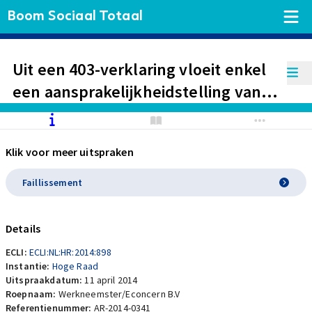
Boom Sociaal Totaal
Uit een 403-verklaring vloeit enkel
een aansprakelijkheidstelling van
de moeder voor de dochter voort.
Het voorrecht (preferente schuld in
Klik voor meer uitspraken
faillissement) op de dochter, kan
niet met een 403-verklaring jegens
Faillissement
de moeder worden ingegroepen.
Details
ECLI:
ECLI:NL:HR:2014:898
Instantie:
Hoge Raad
Uitspraakdatum:
11 april 2014
Roepnaam:
Werkneemster/Econcern B.V
Referentienummer:
AR-2014-0341