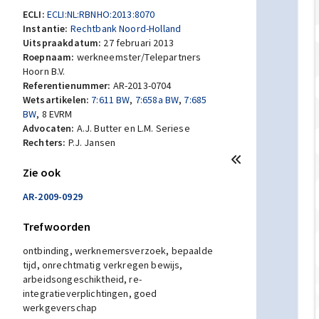
ECLI:
ECLI:NL:RBNHO:2013:8070
Instantie:
Rechtbank Noord-Holland
Uitspraakdatum:
27 februari 2013
Roepnaam:
werkneemster/Telepartners
Hoorn B.V.
Referentienummer:
AR-2013-0704
Wetsartikelen:
7:611 BW
,
7:658a BW
,
7:685
BW
,
8 EVRM
Advocaten:
A.J. Butter en L.M. Seriese
Rechters:
P.J. Jansen
Zie ook
AR-2009-0929
Trefwoorden
ontbinding, werknemersverzoek, bepaalde
tijd, onrechtmatig verkregen bewijs,
arbeidsongeschiktheid, re-
integratieverplichtingen, goed
werkgeverschap