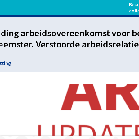
Beki
coll
ding arbeidsovereenkomst voor be
emster. Verstoorde arbeidsrelatie
eemster opgenomen telefoongesp
tting
n onrechtmatig verkregen bewijs. 