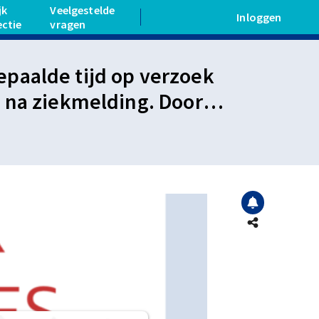
jk
Veelgestelde
Inloggen
ectie
vragen
paalde tijd op verzoek
 na ziekmelding. Door
rekken met verzuimbegeleider
C=3