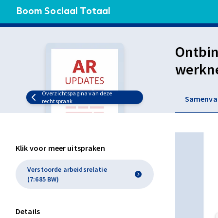
Boom Sociaal Totaal
Ontbin
werkne
werkn
Overzichtspagina van deze
Samenva
is gee
rechtspraak
Klik voor meer uitspraken
Verstoorde arbeidsrelatie
(7:685 BW)
Details