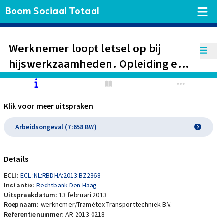
Boom Sociaal Totaal
Werknemer loopt letsel op bij
hijswerkzaamheden. Opleiding en
ervaring werknemer leiden tot het
oordeel dat werkgever zorgplicht
Klik voor meer uitspraken
niet heeft geschonden
Arbeidsongeval (7:658 BW)
Details
ECLI:
ECLI:NL:RBDHA:2013:BZ2368
Instantie:
Rechtbank Den Haag
Uitspraakdatum:
13 februari 2013
Roepnaam:
werknemer/Tramétex Transporttechniek B.V.
Referentienummer:
AR-2013-0218