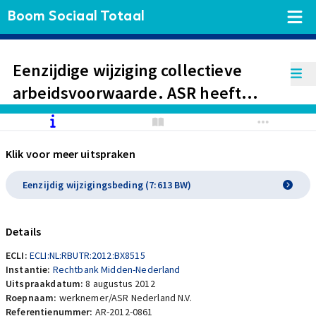
Boom Sociaal Totaal
Eenzijdige wijziging collectieve
arbeidsvoorwaarde. ASR heeft
onvoldoende zwaarwichtig belang
bij afschaffen rentekorting na
Klik voor meer uitspraken
uitdiensttreding werknemer
Eenzijdig wijzigingsbeding (7:613 BW)
Details
ECLI:
ECLI:NL:RBUTR:2012:BX8515
Instantie:
Rechtbank Midden-Nederland
Uitspraakdatum:
8 augustus 2012
Roepnaam:
werknemer/ASR Nederland N.V.
Referentienummer:
AR-2012-0861