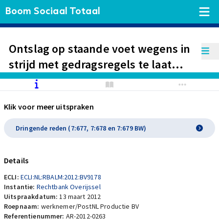
Boom Sociaal Totaal
Ontslag op staande voet wegens in
strijd met gedragsregels te laat
bezorgen van post door
postbezorger PostNL is te zware
Klik voor meer uitspraken
sanctie. Werknemer heeft altijd
naar volle tevredenheid
Dringende reden (7:677, 7:678 en 7:679 BW)
gefunctioneerd en overtreding zelf
gemeld. Toewijzing loonvordering
Details
en wedertewerkstelling
ECLI:
ECLI:NL:RBALM:2012:BV9178
Instantie:
Rechtbank Overijssel
Uitspraakdatum:
13 maart 2012
Roepnaam:
werknemer/PostNL Productie BV
Referentienummer:
AR-2012-0263