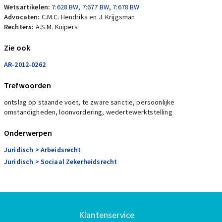
Wetsartikelen:
7:628 BW
,
7:677 BW
,
7:678 BW
Advocaten:
C.M.C. Hendriks en J. Krijgsman
Rechters:
A.S.M. Kuipers
Zie ook
AR-2012-0262
Trefwoorden
ontslag op staande voet, te zware sanctie, persoonlijke
omstandigheden, loonvordering, wedertewerktstelling
Onderwerpen
Juridisch
> Arbeidsrecht
Juridisch
> Sociaal Zekerheidsrecht
Klantenservice