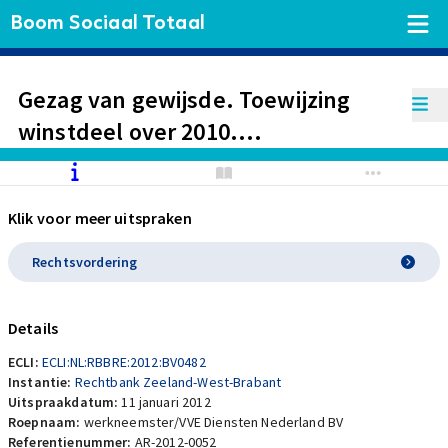
Boom Sociaal Totaal
Gezag van gewijsde. Toewijzing
winstdeel over 2010.
Gerechtvaardigd vertrouwen na
jarenlange afwijking van in
Klik voor meer uitspraken
winstdelingsregeling
voorgeschreven procedure
Rechtsvordering
Details
ECLI:
ECLI:NL:RBBRE:2012:BV0482
Instantie:
Rechtbank Zeeland-West-Brabant
Uitspraakdatum:
11 januari 2012
Roepnaam:
werkneemster/VVE Diensten Nederland BV
Referentienummer:
AR-2012-0052