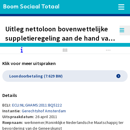
Boom Sociaal Totaal
Uitleg nettoloon bovenwettelijke
suppletieregeling aan de hand van
de objectieve Haviltex-norm uit
DSM/Fox. Structureel overwerk
Klik voor meer uitspraken
vormt geen onderdeel van dit
loonbegrip
Loondoorbetaling (7:629 BW)
Details
ECLI:
ECLI:NL:GHAMS:2011:BQ5222
Instantie:
Gerechtshof Amsterdam
Uitspraakdatum:
26 april 2011
Roepnaam:
werknemer/Koninklijke Nederlandsche Maatschappij ter
bevordering van de Geneeskunst