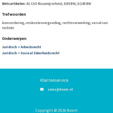
Wetsartikelen:
42 CAO Bouwnijverheid
,
6:89 BW
,
6:248 BW
Trefwoorden
loonvordering, reiskostenvergoeding, rechtsverwerking, verval van
rechten
Onderwerpen
Juridisch
> Arbeidsrecht
Juridisch
> Sociaal Zekerheidsrecht
Klantenservice
sales@boom.nl
Copyright
©️
2026
Boom