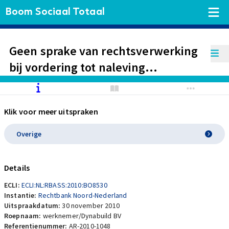
Boom Sociaal Totaal
Geen sprake van rechtsverwerking
bij vordering tot naleving
reiskostenvergoeding cao, ondanks
uitdrukkelijk andere overeenkomst
Klik voor meer uitspraken
met werkgever. Stilzitten leidt
evenmin tot verval van rechten ex
Overige
artikel 6:89 BW
Details
ECLI:
ECLI:NL:RBASS:2010:BO8530
Instantie:
Rechtbank Noord-Nederland
Uitspraakdatum:
30 november 2010
Roepnaam:
werknemer/Dynabuild BV
Referentienummer:
AR-2010-1048