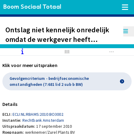
Boom Sociaal Totaal
Ontslag niet kennelijk onredelijk
omdat de werkgever heeft
gehandeld conform de eisen van
het goed werkgeverschap en een
Klik voor meer uitspraken
hogere ontslagvergoeding van
werkgever niet kon worden
Gevolgencriterium - bedrijfseconomische
omstandigheden (7:681 lid 2 sub b BW)
gevergd
Details
ECLI:
ECLI:NL:RBAMS:2010:BO3002
Instantie:
Rechtbank Amsterdam
Uitspraakdatum:
17 september 2010
Roepnaam:
werknemer/Zurel Plants BV