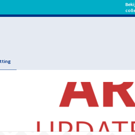
Beki
coll
tting