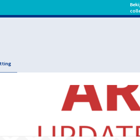
Beki
coll
tting