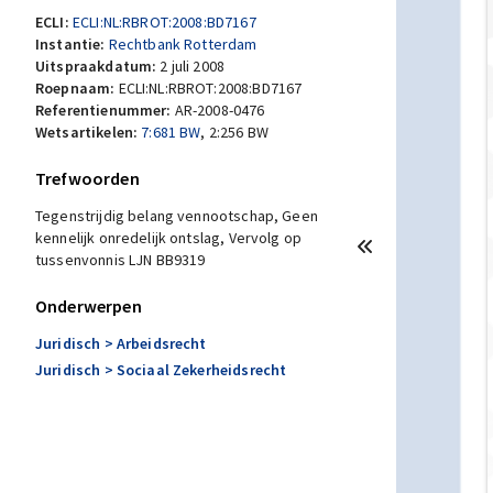
ECLI:
ECLI:NL:RBROT:2008:BD7167
Instantie:
Rechtbank Rotterdam
Uitspraakdatum:
2 juli 2008
Roepnaam:
ECLI:NL:RBROT:2008:BD7167
Referentienummer:
AR-2008-0476
Wetsartikelen:
7:681 BW
,
2:256 BW
Trefwoorden
Tegenstrijdig belang vennootschap, Geen
kennelijk onredelijk ontslag, Vervolg op
tussenvonnis LJN BB9319
Onderwerpen
Juridisch
> Arbeidsrecht
Juridisch
> Sociaal Zekerheidsrecht