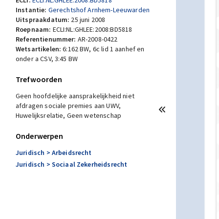
ECLI:
ECLI:NL:GHLEE:2008:BD5818
Instantie:
Gerechtshof Arnhem-Leeuwarden
Uitspraakdatum:
25 juni 2008
Roepnaam:
ECLI:NL:GHLEE:2008:BD5818
Referentienummer:
AR-2008-0422
Wetsartikelen:
6:162 BW
,
6c lid 1 aanhef en
onder a CSV
,
3:45 BW
Trefwoorden
Geen hoofdelijke aansprakelijkheid niet
afdragen sociale premies aan UWV,
Huwelijksrelatie, Geen wetenschap
Onderwerpen
Juridisch
> Arbeidsrecht
Juridisch
> Sociaal Zekerheidsrecht