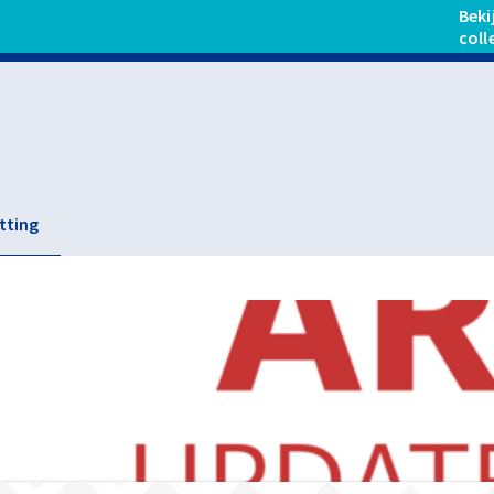
Beki
coll
tting